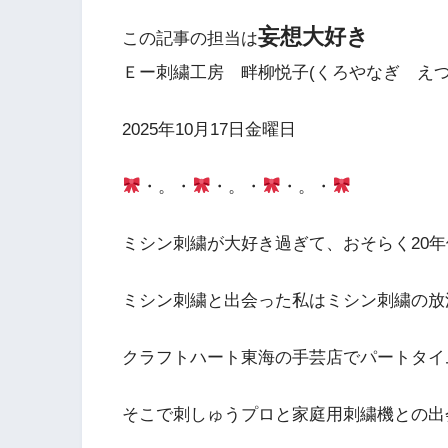
妄想大好き
この記事の担当は
Ｅー刺繍工房 畔柳悦子(くろやなぎ えつ
2025年10月17日金曜日
・。・
・。・
・。・
ミシン刺繍が大好き過ぎて、おそらく20年位
ミシン刺繍と出会った私はミシン刺繍の放
クラフトハート東海の手芸店でパートタイ
そこで刺しゅうプロと家庭用刺繍機との出