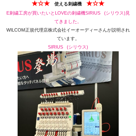
★☆★
★☆★
️
使える刺繍機
E刺繍工房が買いたいとLOVEの刺繍機SIRIUS (シリウス)見
てきました。
WILCOM正規代理店株式会社イーオーディーさんが説明され
ています。
SIRIUS (シリウス)