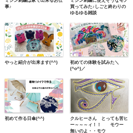
ミシン刺繍は家で出来るお仕
ミシン刺繍に使えそうなモノ
事♪
買ってみた♪しごと終わりの
ゆるゆる雑談
やっと紹介が出来ます(^^)
初めての体験を試みた＼
(^o^)／
初めて作る日傘(^^)
クルヒーさん とっても苦ヒ
ー～～～ィ！！ モウー
無いのよ・・モウ