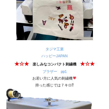
タジマ工業
ハッピーJAPAN
★☆★
★☆★
️
楽しみなコンパクト刺繍機
ブラザー pp1
お若い方に人気の刺繍機
持った感じでは７キロ⁇