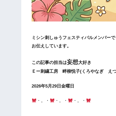
ミシン刺しゅうフェスティバルメンバーで
お伝えしています。
妄想
この記事の担当は
大好き
Ｅー刺繍工房 畔柳悦子(くろやなぎ えつ
2026年5月29日金曜日
・。・
・。・
・。・