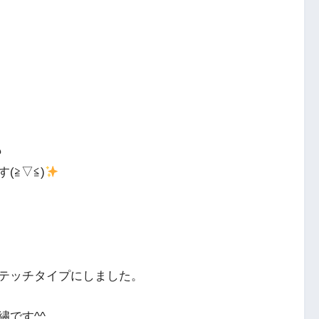
も
(≧▽≦)
テッチタイプにしました。
です^^