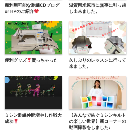
商利用可能な刺繍CDブログ
滋賀県米原市に無事に引っ越
or HPのご紹介
し出来ました。
便利グッズ
貰っちゃった
久しぶりのレッスンに行って
来ました。
ミシン刺繍仲間増やし作戦大
【みんなで紡ぐミシンキルト
成功
の楽しい世界】新コーナーの
動画撮影をしました♪