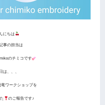
んにちは
記事の担当は
Chimikoのチミコです
日は、、、
恐竜ワークショップを
た
のご報告です♪