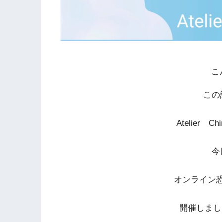
こ
この
Atelier 
今
オンライン
開催しまし