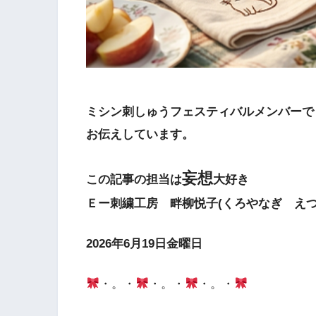
ミシン刺しゅうフェスティバルメンバーで
お伝えしています。
妄想
この記事の担当は
大好き
Ｅー刺繍工房 畔柳悦子(くろやなぎ えつ
2026年6月19日金曜日
・。・
・。・
・。・