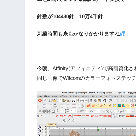
針数が104430針 10万4千針
刺繍時間も糸もかなりかかりますね
今朝、Affinity(アフィニティ)で高画質化
同じ画像でWilcomのカラーフォトステッ