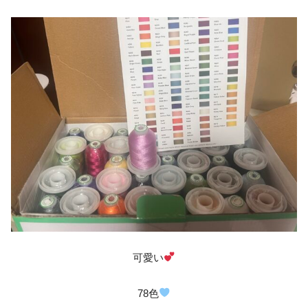
可愛い
78色