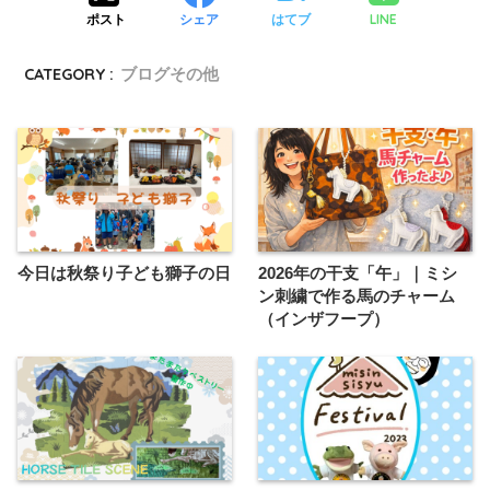
LINE
ポスト
シェア
はてブ
CATEGORY :
ブログその他
今日は秋祭り子ども獅子の日
2026年の干支「午」｜ミシ
ン刺繍で作る馬のチャーム
（インザフープ）