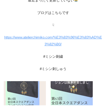
最近まったく更新していない
ブログはこちらです
☟
https://www.atelierchimiko.com/%E3%83%96%E3%83%AD%E
3%82%B0/
#ミシン刺繍
#ミシン刺しゅう