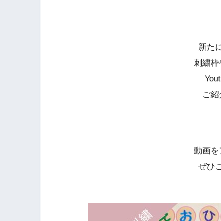
新た
刺繍枠
Yo
ご紹
動画を
ぜひ