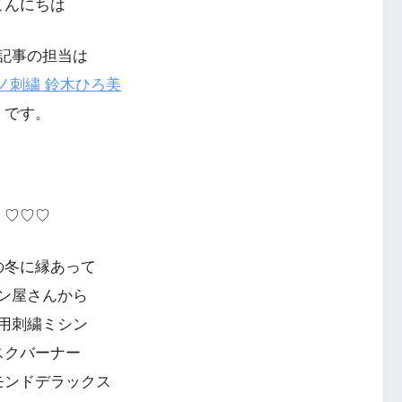
こんにちは
記事の担当は
ノ刺繍 鈴木ひろ美
です。
♡♡♡
の冬に縁あって
ン屋さんから
用刺繍ミシン
スクバーナー
モンドデラックス