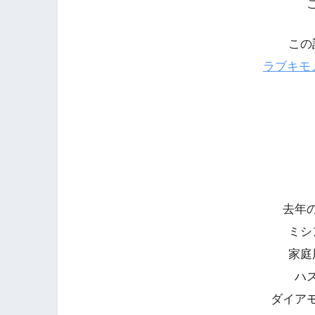
この
ラブキモ
去年
ミシ
家庭
ハ
ダイア