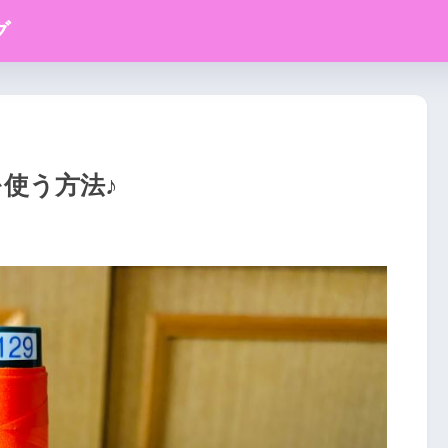
グ
使う方法♪