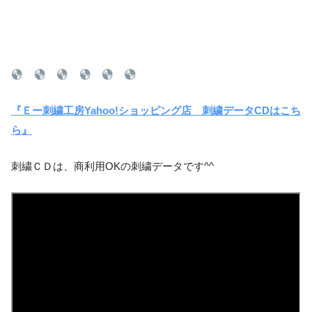
『Ｅー刺繍工房Yahoo!ショッピング店 刺繍データCDはこち
ら』
刺繍ＣＤは、商利用OKの刺繍データです^^