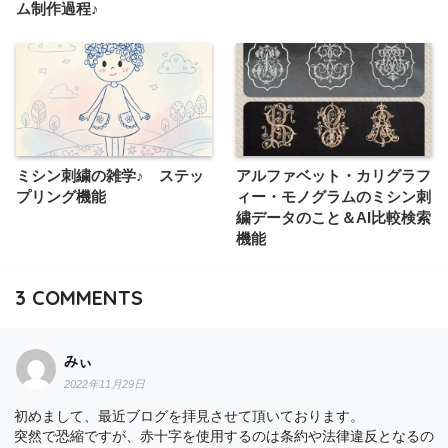
ム制作過程♪
ミシン刺繍の雑学♪ ステッ
アルファベット・カリグラフ
プリング機能
ィー・モノグラムのミシン刺
繍データのこと＆AI比較検索
機能
3
COMMENTS
みぃ
2022年11月29日
初めまして、最近ブログを拝見させて頂いております。
突然で恐縮ですが、赤十字を使用するのは条約や法律違反となるの