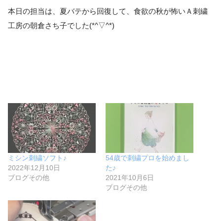
本日の担当は、夏バテから回復して、食欲の秋が怖いＡ刺繍
工房の朝倉さち子でした(*^▽^*)
ミシン刺繍ソフト♪
54歳で刺繍プロを始めまし
2022年12月10日
た♪
ブログその他
2021年10月6日
ブログその他