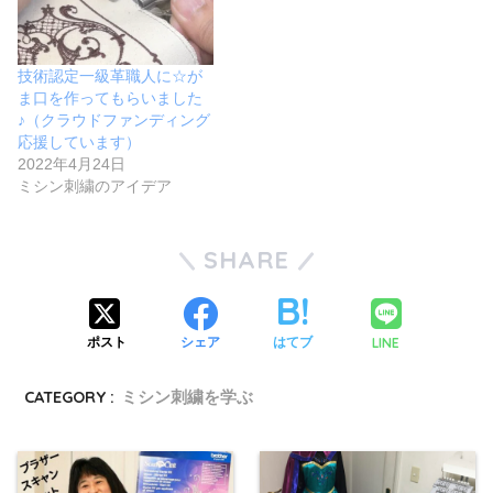
技術認定一級革職人に☆が
ま口を作ってもらいました
♪（クラウドファンディング
応援しています）
2022年4月24日
ミシン刺繍のアイデア
SHARE
LINE
ポスト
シェア
はてブ
CATEGORY :
ミシン刺繍を学ぶ