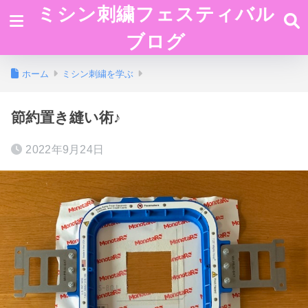
ミシン刺繍フェスティバル
ブログ
ホーム
ミシン刺繍を学ぶ
節約置き縫い術♪
2022年9月24日