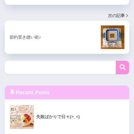
次の記事
節約置き縫い術♪
Recent Posts
失敗ばかりで日々(>_<)