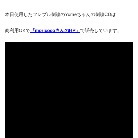
本日使用したフレブル刺繍のYumeちゃんの刺繍CDは
商利用OKで
『moricocoさんのHP』
で販売しています。