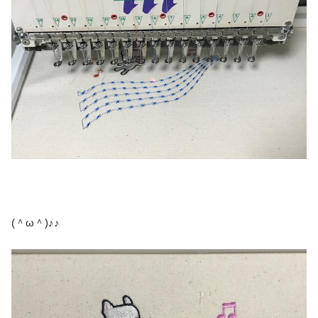
(＾ω＾)♪♪