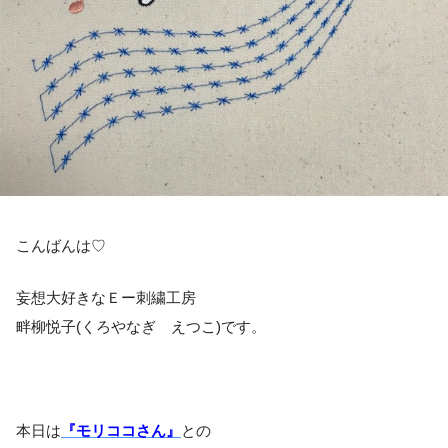
こんばんは♡
妄想大好きなＥー刺繍工房
畔柳悦子(くろやなぎ えつこ)です。
本日は
『モリココさん』
との