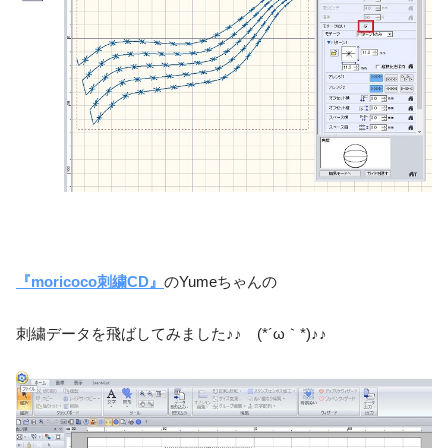
『moricoco刺繍CD』
のYumeちゃんの
刺繍データを飛ばしてみました♪♪ (*´ω｀*)♪♪