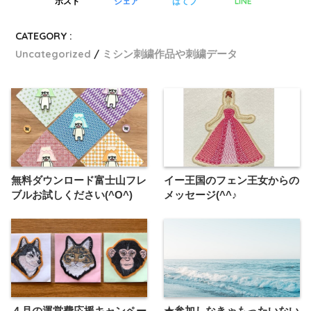
LINE
ポスト
シェア
はてブ
CATEGORY :
Uncategorized
ミシン刺繍作品や刺繍データ
無料ダウンロード富士山フレ
イー王国のフェン王女からの
ブルお試しください(^O^)
メッセージ(^^♪