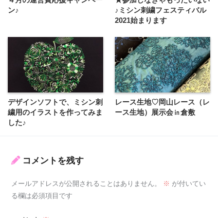
４月の運営費応援キャンペー
★参加しなきゃもったいない
ン♪
♪ミシン刺繍フェスティバル
2021始まります
デザインソフトで、ミシン刺
レース生地♡岡山レース（レ
繍用のイラストを作ってみま
ース生地）展示会㏌倉敷
した♪
コメントを残す
メールアドレスが公開されることはありません。
※
が付いてい
る欄は必須項目です