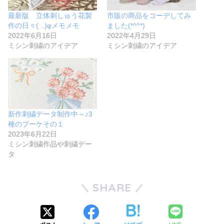
最新版 立体刺しゅう花製
市販の商品をコーデしてみ
作の日々( ..)φメモメモ
ました(*^^*)
2022年6月16日
2022年4月29日
ミシン刺繍のアイデア
ミシン刺繍のアイデア
新作刺繍データ制作中～♪3
種のブーケその１
2023年6月22日
ミシン刺繍作品や刺繍デー
タ
SHARE