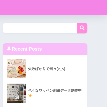
Recent Posts
失敗ばかりで日々(>_<)
色々なワッペン刺繍データ制作中