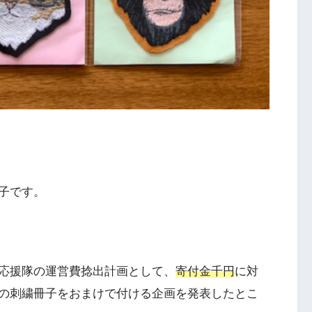
子です。
応援隊の運営費捻出計画として、
寄付金千円
に対
の刺繍冊子をおまけで付ける企画を発表したとこ