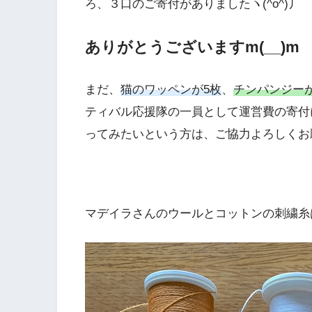
ろ、３口のご寄付がありましたヽ(^o^)丿
ありがとうございますm(__)m
まだ、
猫のワッペンが5枚
、
チンパンジー
ティバル応援隊の一員として運営費の寄付
ってみたいという方は、ご協力よろしくお
マデイラさんのウールとコットンの刺繍糸