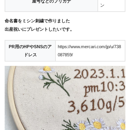
屋号などのフリガナ
ン
命名書をミシン刺繍で作りました
出産祝いにプレゼントしたいです。
PR用のHPやSNSのア
https://www.mercari.com/jp/u/738
ドレス
087859/