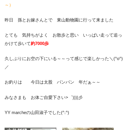
～）
昨日 孫とお嫁さんとで 東山動物園に行って来ました
とても 気持ちがよく お散歩と思い いっぱい走って追っ
かけて歩いて
約7000歩
久しぶりにお空の下にいる～～って感じで楽しかった＼(^o^)
／
お釣りは 今日は太股 パンパン 年だぁ～～
みなさまも お体ご自愛下さい>゜))))彡
YY marcheの山田淑子でした(^.^)