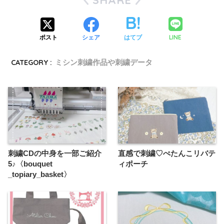
LINE
ポスト
シェア
はてブ
CATEGORY :
ミシン刺繍作品や刺繍データ
刺繍CDの中身を一部ご紹介
直感で刺繍♡ぺたんこリバテ
5♪〈bouquet
ィポーチ
_topiary_basket〉