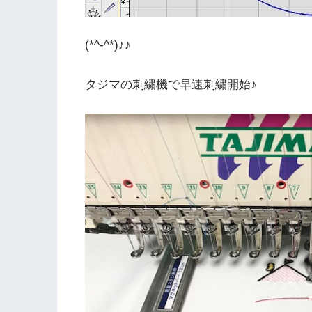
(*^-^*)♪♪
タジマの刺繍機で早速刺繍開始♪