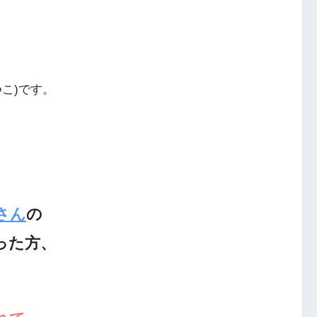
こ)です。
さん
の
さった方、