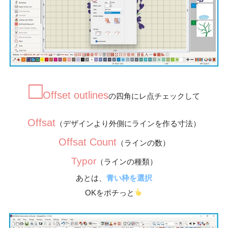
□
Offset outlines
の四角にレ点チェックして
Offsat
（デザインより外側にラインを作る寸法）
Offsat Count
（ラインの数）
Typor
（ラインの種類）
あとは、
青い枠を選択
OKをポチっと