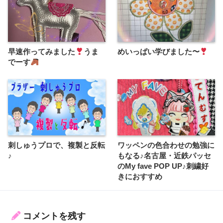
早速作ってみました
うま
めいっぱい学びました〜
でーす
刺しゅうプロで、複製と反転
ワッペンの色合わせの勉強に
♪
もなる♪名古屋・近鉄パッセ
のMy fave POP UP♪刺繍好
きにおすすめ
コメントを残す