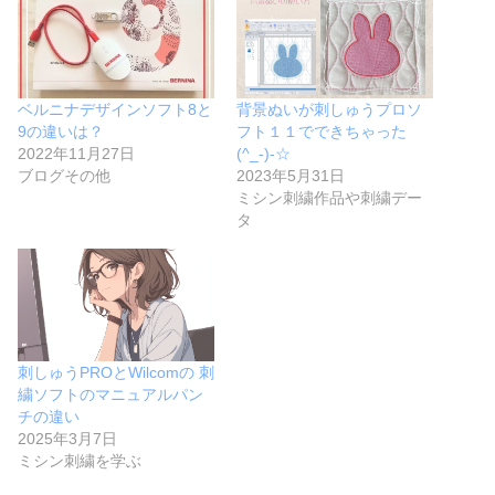
ベルニナデザインソフト8と
背景ぬいが刺しゅうプロソ
9の違いは？
フト１１でできちゃった
2022年11月27日
(^_-)-☆
ブログその他
2023年5月31日
ミシン刺繍作品や刺繍デー
タ
刺しゅうPROとWilcomの 刺
繍ソフトのマニュアルパン
チの違い
2025年3月7日
ミシン刺繍を学ぶ