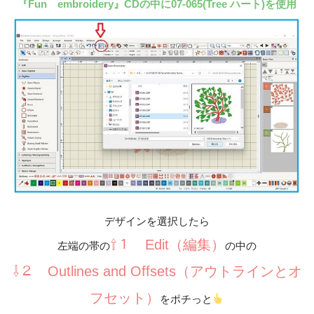
『Fun embroidery』CDの中に07-065(Tree ハート)を使用
デザインを選択したら
⇧１ Edit（編集）
左端の帯の
の中の
⇩２ Outlines and Offsets（アウトラインとオ
フセット）
をポチっと