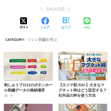
SHARE
LINE
ポスト
シェア
はてブ
CATEGORY :
ミシン刺繍を学ぶ
刺しゅうプロ11のボタンホー
【タジマ彩-SAI-】大きなマ
ル刺繍データの格納場所
グネット枠はどう設定する？
♫♩♪
社外品の枠を使う方法