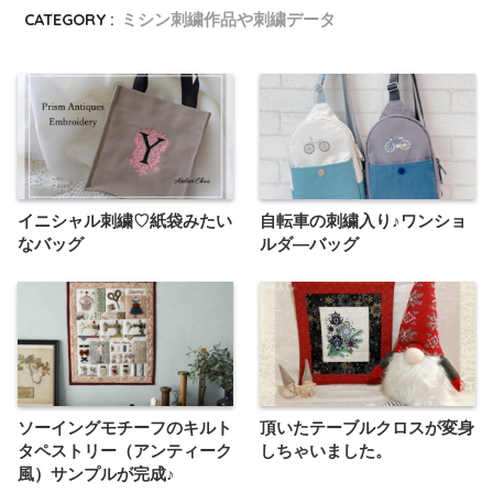
CATEGORY :
ミシン刺繍作品や刺繍データ
イニシャル刺繍♡紙袋みたい
自転車の刺繍入り♪ワンショ
なバッグ
ルダ―バッグ
ソーイングモチーフのキルト
頂いたテーブルクロスが変身
タペストリー（アンティーク
しちゃいました。
風）サンプルが完成♪