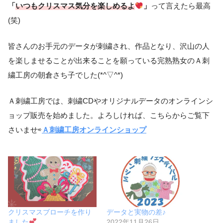
「
いつもクリスマス気分を楽しめるよ
」
って言えたら最高
(笑)
皆さんのお手元のデータが刺繍され、作品となり、沢山の人
を楽しませることが出来ることを願っている完熟熟女のＡ刺
繍工房の朝倉さち子でした(*^▽^*)
Ａ刺繍工房では、刺繍CDやオリジナルデータのオンラインシ
ョップ販売を始めました。よろしければ、こちらからご覧下
さいませ⇨
Ａ刺繍工房オンラインショップ
クリスマスブローチを作り
データと実物の差♪
ました
2022年11月26日