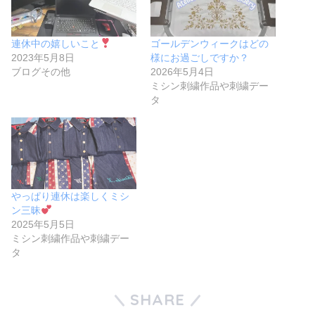
連休中の嬉しいこと
ゴールデンウィークはどの
2023年5月8日
様にお過ごしですか？
ブログその他
2026年5月4日
ミシン刺繍作品や刺繍デー
タ
やっぱり連休は楽しくミシ
ン三昧
2025年5月5日
ミシン刺繍作品や刺繍デー
タ
SHARE