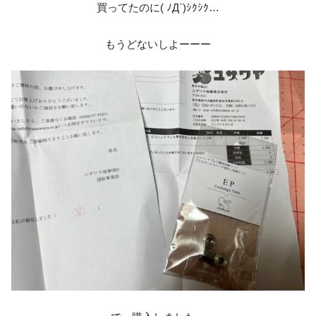
買ってたのに( ﾉД`)ｼｸｼｸ…
もうどないしよーーー