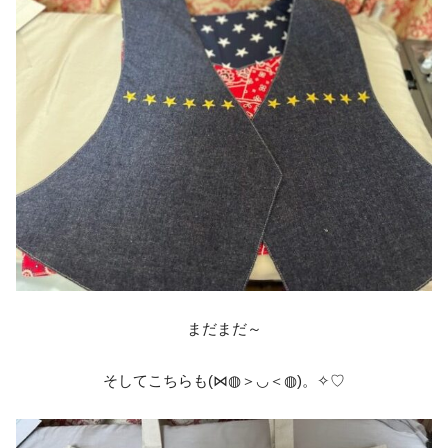
まだまだ～
そしてこちらも(⋈◍＞◡＜◍)。✧♡