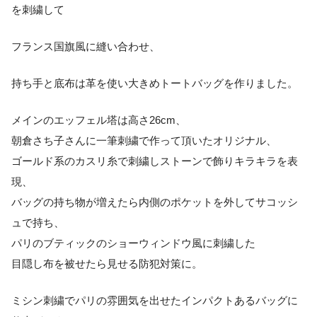
を刺繍して
フランス国旗風に縫い合わせ、
持ち手と底布は革を使い大きめトートバッグを作りました。
メインのエッフェル塔は高さ26cm、
朝倉さち子さんに一筆刺繍で作って頂いたオリジナル、
ゴールド系のカスリ糸で刺繍しストーンで飾りキラキラを表
現、
バッグの持ち物が増えたら内側のポケットを外してサコッシ
ュで持ち、
パリのブティックのショーウィンドウ風に刺繍した
目隠し布を被せたら見せる防犯対策に。
ミシン刺繍でパリの雰囲気を出せたインパクトあるバッグに