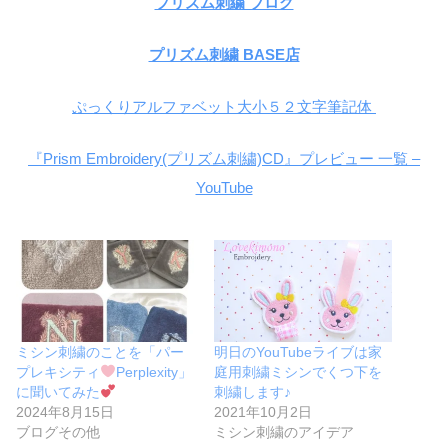
プリズム刺繍 ブログ
プリズム刺繍 BASE店
ぷっくりアルファベット大小５２文字筆記体
『Prism Embroidery(プリズム刺繍)CD』プレビュー 一覧 –
YouTube
ミシン刺繍のことを「パー
明日のYouTubeライブは家
プレキシティ
Perplexity」
庭用刺繍ミシンでくつ下を
に聞いてみた
刺繍します♪
2024年8月15日
2021年10月2日
ブログその他
ミシン刺繍のアイデア