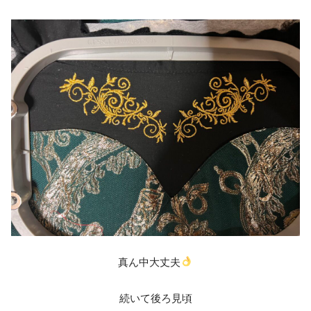
真ん中大丈夫
続いて後ろ見頃