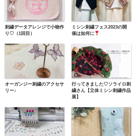
刺繍データアレンジで小物作
ミシン刺繍フェス2023の開
り♡（1回目）
催は如何に
オーガンジー刺繍のアクセサ
行ってきました♡ソライロ刺
リー♪
繍さん【立体ミシン刺繍作品
展】