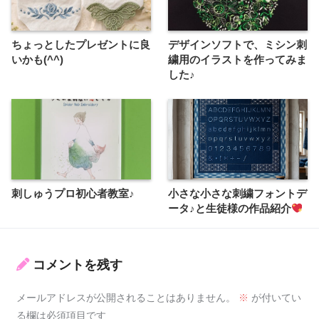
ちょっとしたプレゼントに良
デザインソフトで、ミシン刺
いかも(^^)
繍用のイラストを作ってみま
した♪
刺しゅうプロ初心者教室♪
小さな小さな刺繍フォントデ
ータ♪と生徒様の作品紹介
コメントを残す
メールアドレスが公開されることはありません。
※
が付いてい
る欄は必須項目です