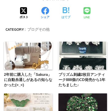
LINE
ポスト
シェア
はてブ
CATEGORY :
ブログその他
2年前に購入した「Sakura」
プリズム刺繍2枚目アンティ
に自動糸通しがあるの知らな
ーク888個のCD発売から1年
かった(>_<)
たちました♪