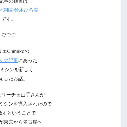
記事の担当は
ノ刺繍 鈴木ひろ美
です。
♡♡♡
エChimikoの
んの記事
にあった
繍ミシンを新しく
えしたお話。
ェリーチェ山手さんが
ミシンを導入されたので
放すということで
が東京から名古屋へ