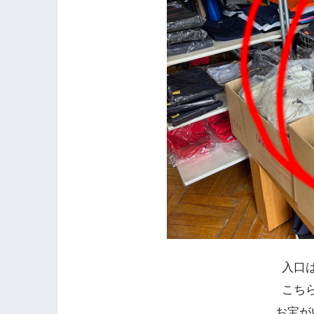
入口
こち
お宝が