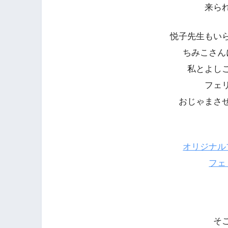
来ら
悦子先生もい
ちみこさん
私とよし
フェ
おじゃまさ
オリジナル
フェ
そ