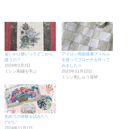
追いかけ縫いってどこから
アイロン両面接着フィルム
縫うの？
を使ってブローチを作って
2024年2月2日
みました☆
ミシン刺繍を学ぶ
2023年11月22日
ミシン刺しゅう資材
初めての体験を試みた＼
(^o^)／
2024年11月1日