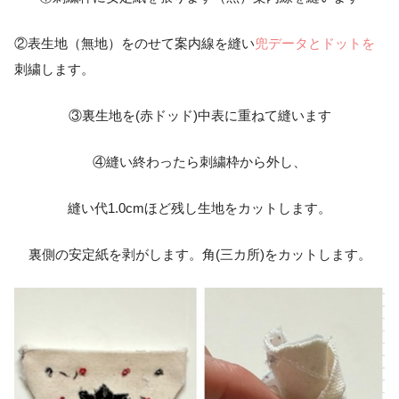
②表生地（無地）をのせて案内線を縫い
兜データとドットを
刺繍します。
③裏生地を(赤ドッド)中表に重ねて縫います
④縫い終わったら刺繍枠から外し、
縫い代1.0cmほど残し生地をカットします。
裏側の安定紙を剥がします。角(三カ所)をカットします。