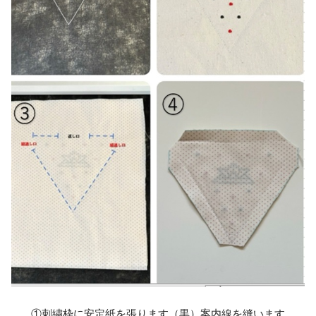
①刺繍枠に安定紙を張ります（黒）案内線を縫います