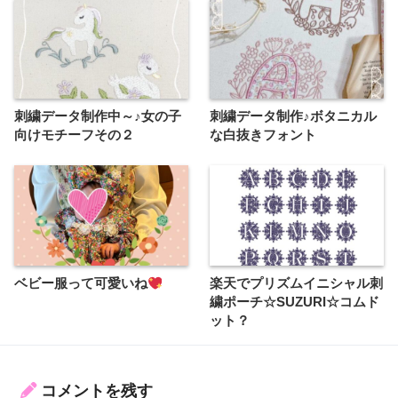
刺繍データ制作中～♪女の子
刺繍データ制作♪ボタニカル
向けモチーフその２
な白抜きフォント
ベビー服って可愛いね
楽天でプリズムイニシャル刺
繍ポーチ☆SUZURI☆コムド
ット？
コメントを残す