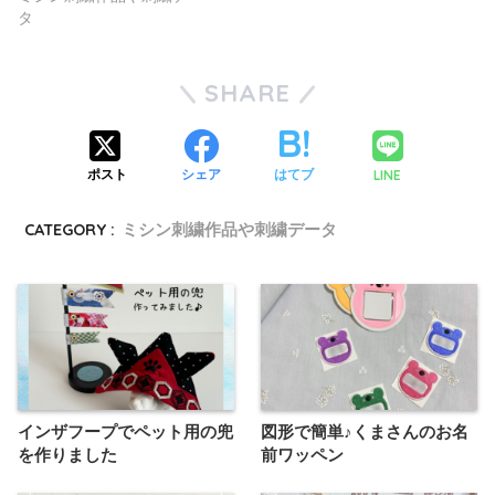
タ
SHARE
LINE
ポスト
シェア
はてブ
CATEGORY :
ミシン刺繍作品や刺繍データ
インザフープでペット用の兜
図形で簡単♪くまさんのお名
を作りました
前ワッペン