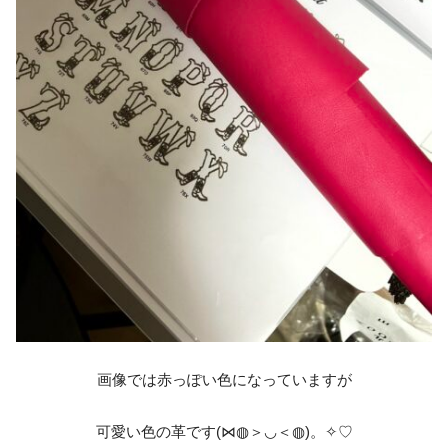
画像では赤っぽい色になっていますが
可愛い色の革です(⋈◍＞◡＜◍)。✧♡