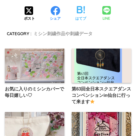
LINE
ポスト
シェア
はてブ
CATEGORY :
ミシン刺繍作品や刺繍データ
お気に入りのミシンカバーで
第63回全日本スクエアダンス
毎日嬉しい♡
コンベンションin仙台に行っ
て来ます