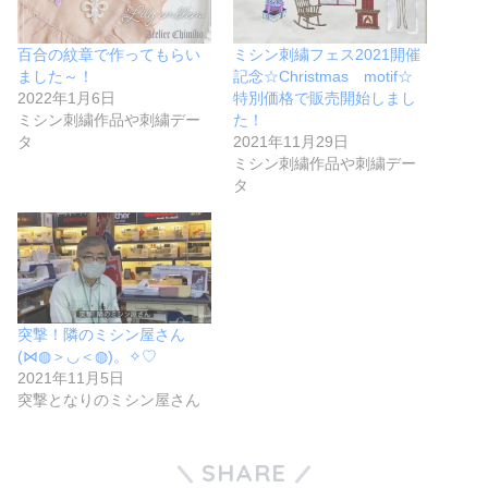
百合の紋章で作ってもらい
ミシン刺繍フェス2021開催
ました～！
記念☆Christmas motif☆
2022年1月6日
特別価格で販売開始しまし
ミシン刺繍作品や刺繍デー
た！
タ
2021年11月29日
ミシン刺繍作品や刺繍デー
タ
突撃！隣のミシン屋さん
(⋈◍＞◡＜◍)。✧♡
2021年11月5日
突撃となりのミシン屋さん
SHARE