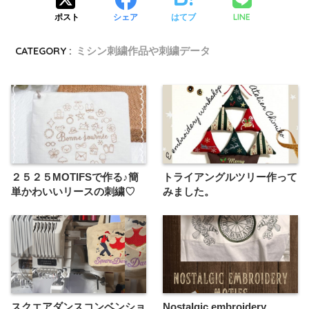
LINE
ポスト
シェア
はてブ
CATEGORY :
ミシン刺繍作品や刺繍データ
２５２５MOTIFSで作る♪簡
トライアングルツリー作って
単かわいいリースの刺繍♡
みました。
スクエアダンスコンベンショ
Nostalgic embroidery