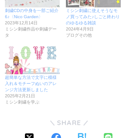
刺繍CDの中身を一部ご紹介
ミシン刺繍に使えそうなモ
6♪〈Nico Garden〉
ノ買ってみた♪しごと終わり
2023年12月14日
のゆるゆる雑談
ミシン刺繍作品や刺繍デー
2024年4月9日
タ
ブログその他
超簡単な方法で文字に模様
入れ＆モチーフぬいのアレ
ンジ方法更新しました
2025年2月21日
ミシン刺繍を学ぶ
SHARE