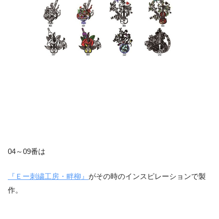
04～09番は
『Ｅー刺繍工房・畔柳』
がその時のインスピレーションで製
作。