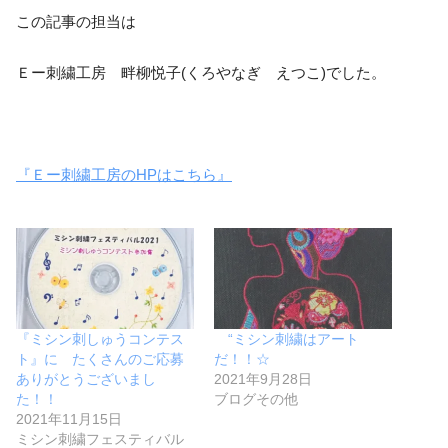
この記事の担当は
Ｅー刺繍工房 畔柳悦子(くろやなぎ えつこ)でした。
『Ｅー刺繍工房のHPはこちら』
『ミシン刺しゅうコンテス
“ミシン刺繍はアート
ト』に たくさんのご応募
だ！！☆
ありがとうございまし
2021年9月28日
た！！
ブログその他
2021年11月15日
ミシン刺繍フェスティバル