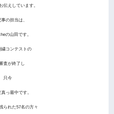
お伝えしています。
記事の担当は、
rcheの山田です。
刺繍コンテストの
審査が終了し
只今
査真っ最中です。
残られた57名の方々