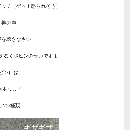
イッチ（ゲッ！怒られそう）
神の声
声を聴きなさい
を巻くボビンのせいですよ
ビンには、
類あります。
この2種類