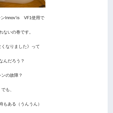
nnov’is VF1使用で
れないの巻です。
なくなりました》って
なんだろう？
シンの故障？
でも、
時もある（うんうん）