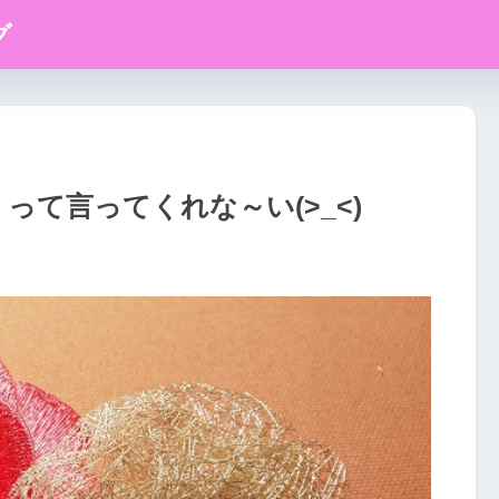
グ
って言ってくれな～い(>_<)