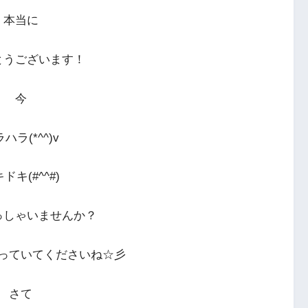
本当に
とうございます！
今
ハラ(*^^)v
ドキ(#^^#)
っしゃいませんか？
っていてくださいね☆彡
さて