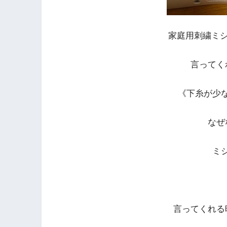
家庭用刺繍ミシンI
言ってく
《下糸が少
なぜ
ミ
言ってくれる