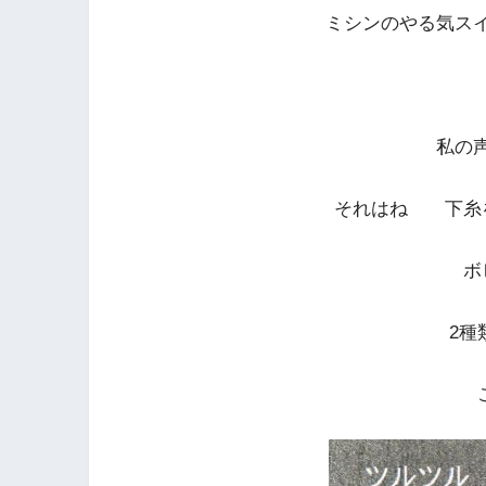
ミシンのやる気ス
私の
それはね 下糸
ボ
2種