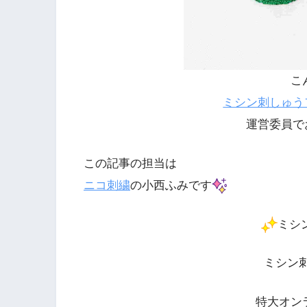
こ
ミシン刺しゅう
運営委員で
この記事の担当は
ニコ刺繍
の小西ふみです
ミシ
ミシン
特大オン