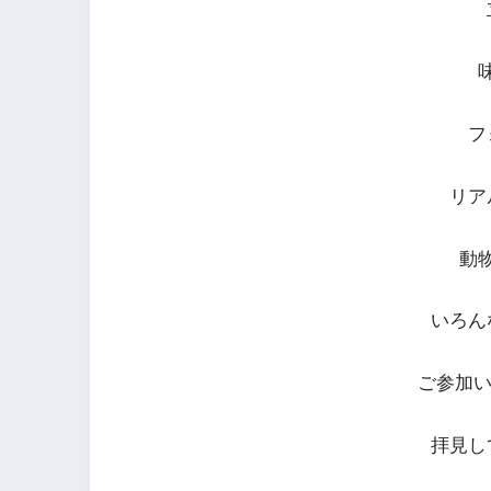
フ
リア
動
いろん
ご参加
拝見し