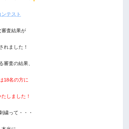
コンテスト
次審査結果が
されました！
る審査の結果、
は18名の方に
いたしました！
刺繍って・・・