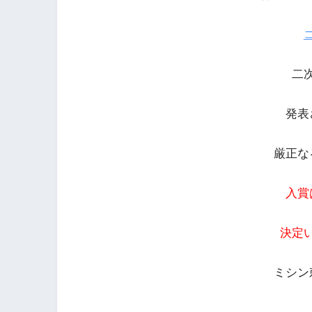
二
発表
厳正な
入賞
決定
ミシン