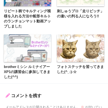
リピート柄でキルティング模
刺しゅうプロ「走りピッチ」
様を入れる方法や船形キルト
の違いの判る人になろう!!
のランチョンマット動画アッ
プしました
brotherミシン ルミナイアー
フォトステッチを習ってきま
XP1の講習会に参加してきま
した(^_-)-☆
した(^^)
コメントを残す
メールアドレスが公開されることはありません。
※
が付いてい