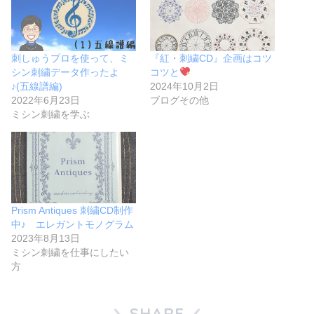
刺しゅうプロを使って、ミ
『紅・刺繍CD』企画はコツ
シン刺繍データ作ったよ
コツと
♪(五線譜編)
2024年10月2日
2022年6月23日
ブログその他
ミシン刺繍を学ぶ
Prism Antiques 刺繍CD制作
中♪ エレガントモノグラム
2023年8月13日
ミシン刺繍を仕事にしたい
方
SHARE