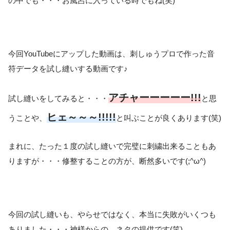
の中でも・・・お風呂に入っている時でもね(笑)
今回YouTubeにアップした動画は、刺しゅうプロで作った音
符データを試し縫いする動画です♪
アチャーーーーー!!!
試し縫いをしてみると・・・
と思
ヒェ～～～!!!!!
うことや、
と叫ぶことが良くあります(笑)
まれに、たった１度の試し縫いで完璧に刺繍出来ることもあ
りますが・・・修整することの方が、断然多いです(;^ω^)
今回の試し縫いも、やらせではなく、本当に失敗がいくつも
ありました・・・神様からの、ネタの提供です(笑)