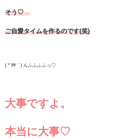
そう♡
ご自愛タイムを作るのです(笑)
( *´艸｀) んふふふふっ♡
大事ですよ。
本当に大事♡