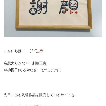
こんにちは～ ( ^-^)_
妄想大好きなＥー刺繍工房
畔柳悦子(くろやなぎ えつこ)です。
先日、ある刺繍作品を販売しているサイトを