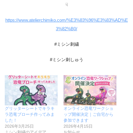
☟
https://www.atelierchimiko.com/%E3%83%96%E3%83%AD%E
3%82%B0/
#ミシン刺繍
#ミシン刺しゅう
グリッターシートでキラキ
オンライン恐竜ワークショ
ラ恐竜ブローチ作ってみま
ップ開催決定｜ご自宅から
した！
参加できます
2026年3月25日
2026年4月15日
ミシン刺繍のアイデア
お知らせ