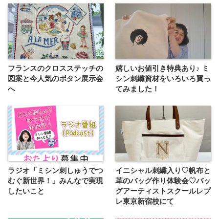
フランスのクロスステッチの
嬉しいお値引き特典あり♪ ミ
図案と今人気のボタン展示会
シン刺繍資材をいろいろ買っ
へ
てみました！
ラジオ「ミシン刺しゅうでつ
イニシャル刺繍入り♡帆布と
むぐ新世界！」みんなで実現
革のバッグ作り体験会♡バッ
したいこと
グアーティストスクールレプ
レ東京新宿校にて