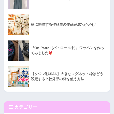
秋に開催する作品展の作品完成＼(^o^)／
『On Patrol (パトロール中)』ワッペンを作っ
てみました
【タジマ彩-SAI-】大きなマグネット枠はどう
設定する？社外品の枠を使う方法
カテゴリー