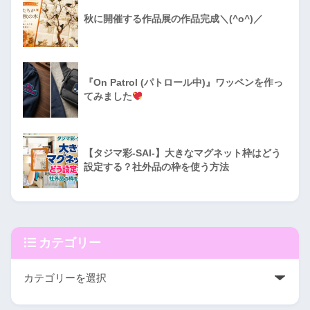
秋に開催する作品展の作品完成＼(^o^)／
『On Patrol (パトロール中)』ワッペンを作っ
てみました
【タジマ彩-SAI-】大きなマグネット枠はどう
設定する？社外品の枠を使う方法
カテゴリー