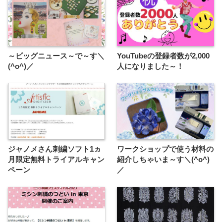
～ビッグニュース～で～す＼
YouTubeの登録者数が2,000
(^o^)／
人になりました～！
ジャノメさん刺繍ソフト1ヵ
ワークショップで使う材料の
月限定無料トライアルキャン
紹介しちゃいま～す＼(^o^)
ペーン
／