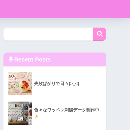
Recent Posts
失敗ばかりで日々(>_<)
色々なワッペン刺繍データ制作中