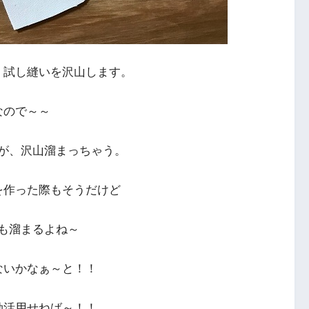
、試し縫いを沢山します。
なので～～
が、沢山溜まっちゃう。
を作った際もそうだけど
も溜まるよね～
ないかなぁ～と！！
効活用せねば～！！