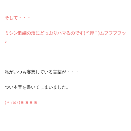
そして・・・
ミシン刺繍の沼にどっぷりハマるのです( *´艸｀)ムフフフフッ
♪
私がいつも妄想している言葉が・・・
つい本音を書いてしまいました。
(〃ﾉωﾉ)ョョョョ・・・