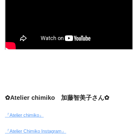
✿Atelier chimiko 加藤智美子さん✿
『Atelier chimiko』
『Atelier Chimiko Instagram』