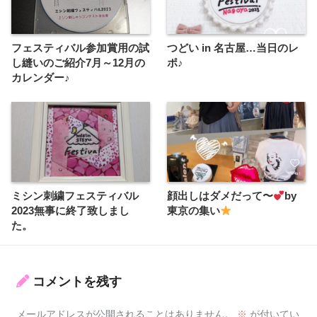
フェスティバル参加賞用の試
つどい in 名古屋…当日のレ
し縫いのご紹介7月～12月の
ポ♪
カレンダー♪
ミシン刺繍フェスティバル
顔出しはダメだって〜
by
2023無事に終了致しまし
東京の集い
た。
コメントを残す
メールアドレスが公開されることはありません。
※
が付いてい