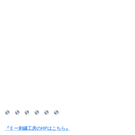
『Ｅー刺繍工房のHPはこちら』