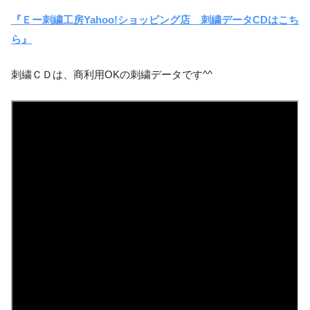
『Ｅー刺繍工房Yahoo!ショッピング店 刺繍データCDはこち
ら』
刺繍ＣＤは、商利用OKの刺繍データです^^