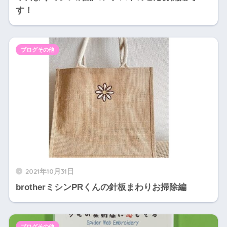
す！
ブログその他
2021年10月31日
brotherミシンPRくんの針板まわりお掃除編
ブログその他