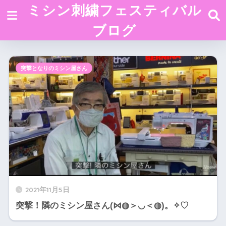
ミシン刺繍フェスティバル
ブログ
突撃となりのミシン屋さん
2021年11月5日
突撃！隣のミシン屋さん(⋈◍＞◡＜◍)。✧♡